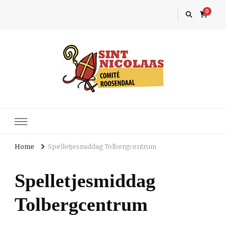
0
Sint Nicolaas
Roosendaal
Home
Spelletjesmiddag Tolbergcentrum
Spelletjesmiddag
Tolbergcentrum