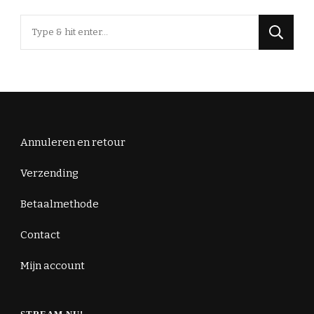
Op
zoek
naar
iets?
Annuleren en retour
Verzending
Betaalmethode
Contact
Mijn account