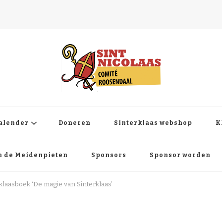
ndaal
kalender
Doneren
Sinterklaas webshop
K
en de Meidenpieten
Sponsors
Sponsor worden
klaasboek ‘De magie van Sinterklaas’