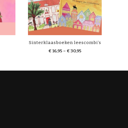
Sinterklaasboeken leescombi’s
Prijsklasse:
€
16,95
–
€
30,95
€ 16,95
Dit
tot
product
€ 30,95
heeft
e
meerdere
variaties.
Deze
optie
kan
gekozen