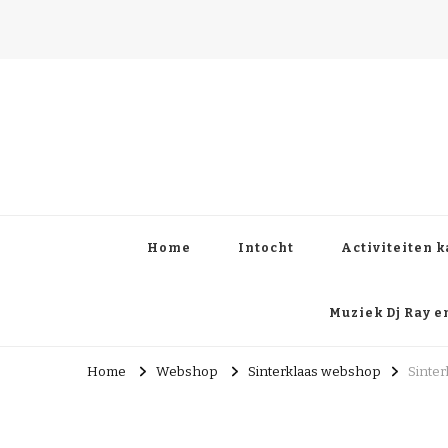
Sint Nicolaas Roose
Home
Intocht
Activiteiten 
Muziek Dj Ray 
Home
Webshop
Sinterklaas webshop
Sinter