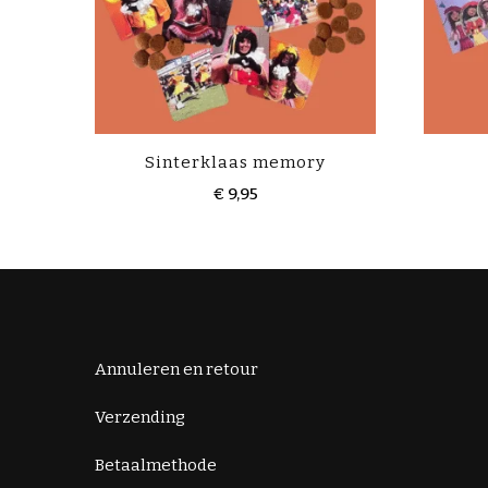
Sinterklaas memory
€
9,95
Annuleren en retour
Verzending
Betaalmethode