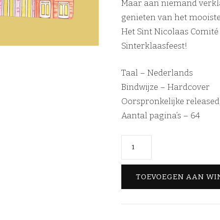
Maar aan niemand verkla
genieten van het mooiste 
Het Sint Nicolaas Comité
Sinterklaasfeest!
Taal – Nederlands
Bindwijze – Hardcover
Oorspronkelijke release
Aantal pagina’s – 64
Sinterklaasboek
'De
magie
TOEVOEGEN AAN W
van
Sinterklaas'
hoeveelheid