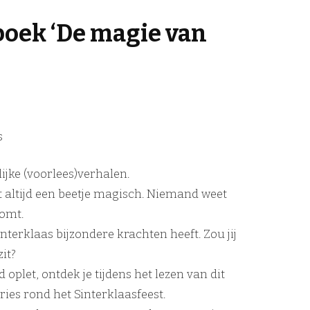
boek ‘De magie van
s
lijke (voorlees)verhalen.
t altijd een beetje magisch. Niemand weet
komt.
interklaas bijzondere krachten heeft. Zou jij
zit?
d oplet, ontdek je tijdens het lezen van dit
ies rond het Sinterklaasfeest.